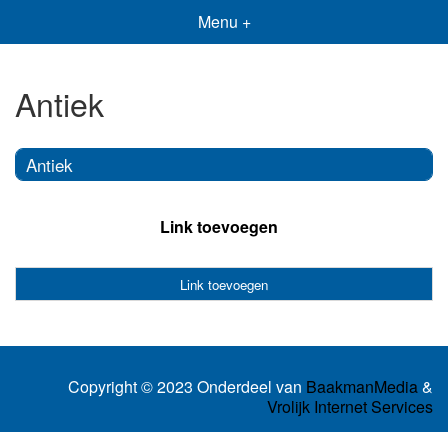
Menu +
Antiek
Antiek
Link toevoegen
Link toevoegen
Copyright © 2023 Onderdeel van
BaakmanMedia
&
Vrolijk Internet Services